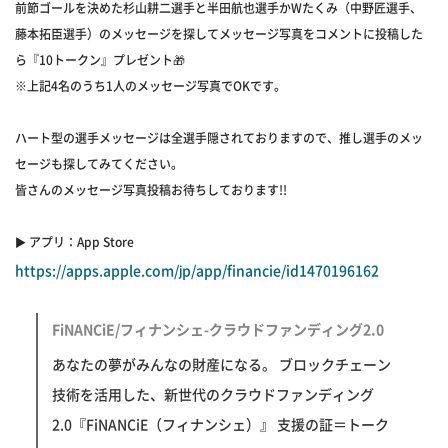
前節ゴールを決めた杉山耕二選手と半田航也選手かWたくみ（中野匠選手、
藤本拓臣選手）のメッセージを探してメッセージ写真をコメントに投稿した
ら『10トークン』プレゼント🎁
※上記4名のうち1人のメッセージ写真でOKです。
ハート型の選手メッセージは全選手隠されておりますので、推し選手のメッ
セージも探してみてください。
皆さんのメッセージ写真投稿お待ちしております!!
▶︎ アプリ：App Store
https://apps.apple.com/jp/app/financie/id1470196162
‎FiNANCiE/フィナンシェ-クラウドファンディング2.0
‎あなたの夢がみんなの財産になる。 ブロックチェーン
技術を活用した、新世代のクラウドファンディング
2.0『FiNANCiE（フィナンシェ）』 支援の証＝トーク