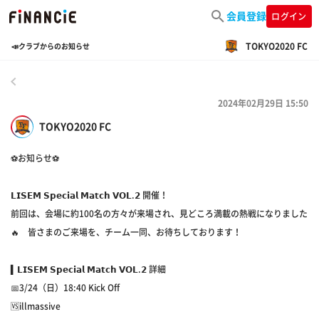
会員登録
ログイン
TOKYO2020 FC
📣クラブからのお知らせ
戻る
2024年02月29日 15:50
TOKYO2020 FC
⚽️お知らせ⚽️
𝗟𝗜𝗦𝗘𝗠 𝗦𝗽𝗲𝗰𝗶𝗮𝗹 𝗠𝗮𝘁𝗰𝗵 𝗩𝗢𝗟.𝟮 開催！
前回は、会場に約100名の方々が来場され、見どころ満載の熱戦になりました
🔥 皆さまのご来場を、チーム一同、お待ちしております！⁡
▍𝗟𝗜𝗦𝗘𝗠 𝗦𝗽𝗲𝗰𝗶𝗮𝗹 𝗠𝗮𝘁𝗰𝗵 𝗩𝗢𝗟.𝟮 詳細⁡⁡
📅3/24（日）18:40 Kick Off⁡⁡
🆚illmassive