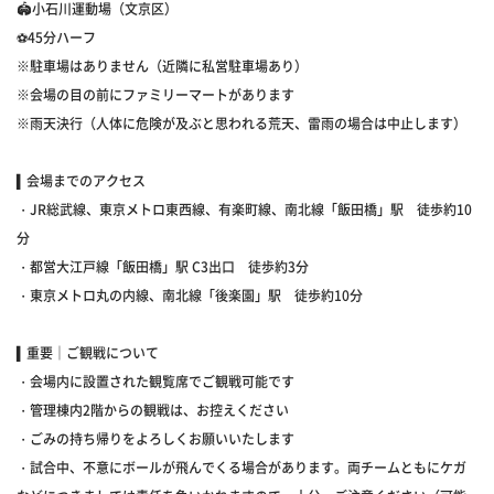
🏟小石川運動場（文京区）⁡⁡
⚽45分ハーフ⁡
※駐車場はありません（近隣に私営駐車場あり）⁡⁡
※会場の目の前にファミリーマートがあります⁡⁡
※雨天決行（人体に危険が及ぶと思われる荒天、雷雨の場合は中止します）⁡
▍会場までのアクセス⁡⁡
・JR総武線、東京メトロ東西線、有楽町線、南北線「飯田橋」駅 徒歩約10
分⁡⁡
・都営大江戸線「飯田橋」駅 C3出口 徒歩約3分⁡⁡
・東京メトロ丸の内線、南北線「後楽園」駅 徒歩約10分⁡⁡
▍重要｜ご観戦について⁡⁡
・会場内に設置された観覧席でご観戦可能です⁡
・管理棟内2階からの観戦は、お控えください⁡⁡
・ごみの持ち帰りをよろしくお願いいたします⁡⁡
・試合中、不意にボールが飛んでくる場合があります。両チームともにケガ