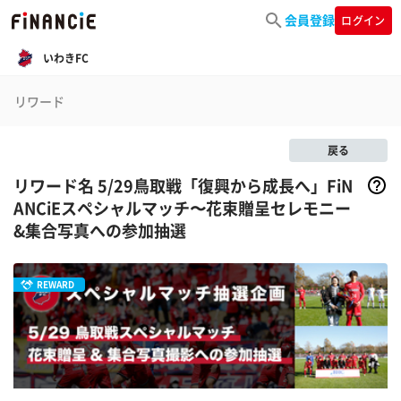
会員登録
ログイン
いわきFC
リワード
戻る
リワード名 5/29鳥取戦「復興から成長へ」FiN
ANCiEスペシャルマッチ〜花束贈呈セレモニー
&集合写真への参加抽選
REWARD