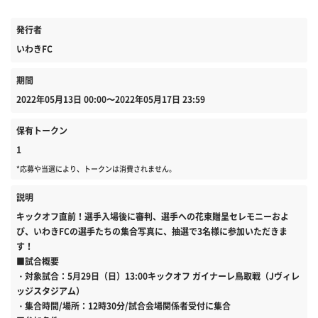
発行者
いわきFC
期間
2022年05月13日 00:00〜2022年05月17日 23:59
保有トークン
1
*応募や当選により、トークンは消費されません。
説明
キックオフ直前！選手入場後に審判、選手への花束贈呈セレモニーおよ
び、いわきFCの選手たちの集合写真に、抽選で3名様に参加いただきま
す！
■試合概要
・対象試合：5月29日（日）13:00キックオフ ガイナーレ鳥取戦（Jヴィレ
ッジスタジアム）
・集合時間/場所：12時30分/試合会場関係者受付に集合