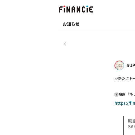
お知らせ
戻る
SUP
🎉新たにト
1️⃣映画『
https://f
映
SAP