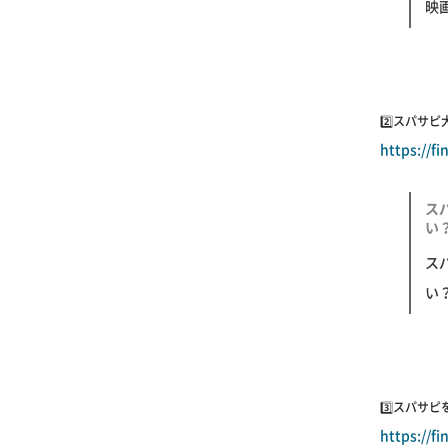
映
2️⃣スパ
https://f
ス
い？
ス
い
3️⃣スパサ
https://f