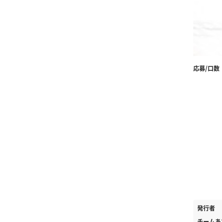
応募/口数
発行者
チームあ