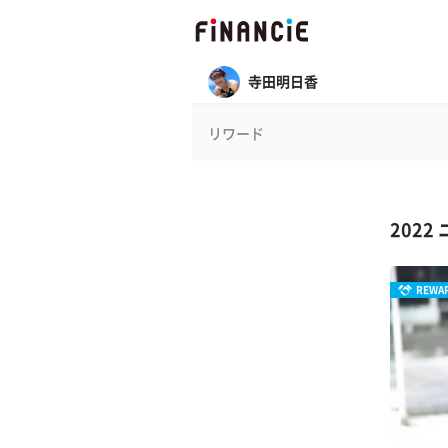
寺田明日香
リワード
202
REWA