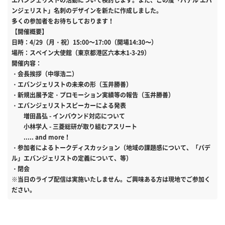
エバンジェリストの活動について検討します。また、この度「パデル エバ
ンジェリスト」名刺のデザインを新たに作成しました。
多くの参加者をお待ちしております！
【開催概要】
日時：4/29（月・祝）15:00～17:00（開場14:30〜）
場所：スペイン大使館（東京都港区六本木1-3-29）
開催内容：
・会長挨拶（中塚浩二）
・エバンジェリストの未来の形（玉井勝善）
・新規出展予定・プロモーション実績等の報告（玉井勝善）
・エバンジェリストスピーカーによる発表
増田昌弘 - インバウンド対応について
小林学人 - 三菱総研が取り組むアスリート
..... and more！
・参加者によるトークディスカッション（地域の課題感について、「パデ
ル」エバンジェリストの定義について、等）
・閉会
※当日のライブ配信は実施いたしません。ご興味ある方は現地でご参加く
ださい。