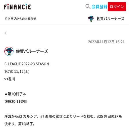
会員登録
ログイン
佐賀バルーナーズ
🎈クラブからのお知らせ
戻る
2022年11月12日 16:21
佐賀バルーナーズ
B.LEAGUE 2022-23 SEASON
第7節 11/12(土)
vs香川
🔥第1Q終了🔥
佐賀20-11香川
序盤から#2 ガルシア、#7 西川の猛攻によりリードを掴む。#25 角田の3Pも
決まり、第1Q終了。