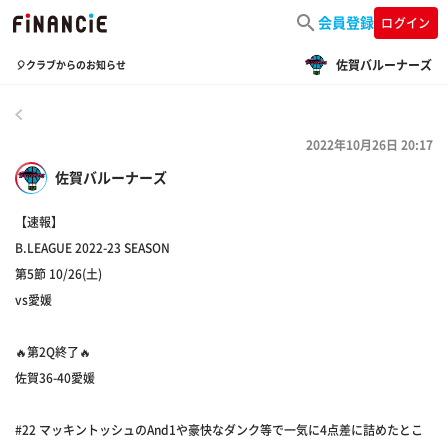
会員登録
ログイン
佐賀バルーナーズ
🎈クラブからのお知らせ
戻る
2022年10月26日 20:17
佐賀バルーナーズ
【速報】
B.LEAGUE 2022-23 SEASON
第5節 10/26(土)
vs愛媛
🔥第2Q終了🔥
佐賀36-40愛媛
#22 マッキントッシュのAnd1や豪快なダンク等で一気に4点差に詰めたとこ