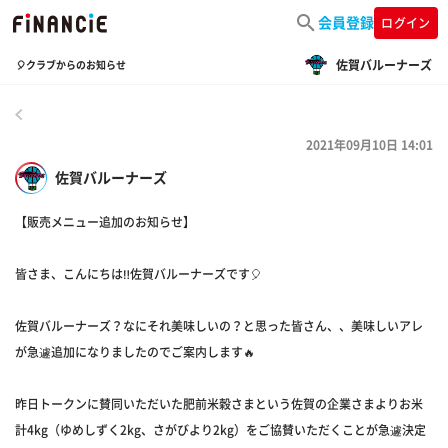
会員登録
ログイン
佐賀バルーナーズ
🎈クラブからのお知らせ
戻る
2021年09月10日 14:01
佐賀バルーナーズ
【販売メニュー追加のお知らせ】
皆さま、こんにちは‼️佐賀バルーナーズです🎈
佐賀バルーナーズ？なにそれ美味しいの？と思った皆さん、、美味しいアレ
が急遽追加になりましたのでご案内します🔥
昨日トークンに賛同いただいた肥前米穀さまという佐賀の企業さまよりお米
計4kg（ゆめしずく2kg、さがびより2kg）をご協賛いただくことが急遽決定