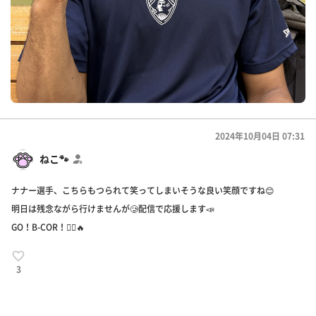
2024年10月04日 07:31
ねこ🐾
ナナー選手、こちらもつられて笑ってしまいそうな良い笑顔ですね😊
明日は残念ながら行けませんが🥲配信で応援します📣
GO！B-COR！🏴‍☠️🔥
3