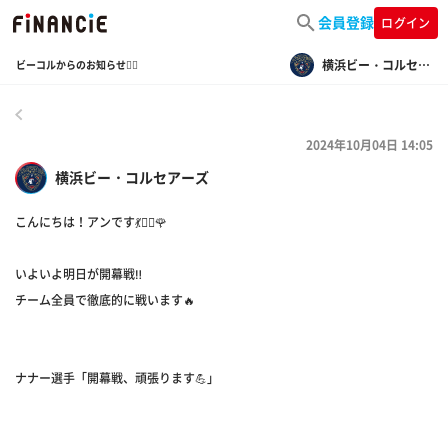
会員登録
ログイン
横浜ビー・コルセアーズ
ビーコルからのお知らせ🏴‍☠️
戻る
2024年10月04日 14:05
横浜ビー・コルセアーズ
こんにちは！アンです💃🏴‍☠️🌹
いよいよ明日が開幕戦‼️
チーム全員で徹底的に戦います🔥
ナナー選手「開幕戦、頑張ります💪」