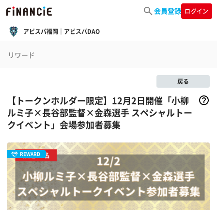
会員登録
ログイン
アビスパ福岡｜アビスパDAO
リワード
戻る
【トークンホルダー限定】12月2日開催「小柳
ルミ子×長谷部監督×金森選手 スペシャルトー
クイベント」会場参加者募集
REWARD