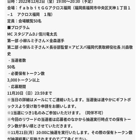
日時：2022年12月2日（金）19:00〜20:30（予定）
会場：ｆａｂｂｉｔＧＧアクロス福岡（福岡県福岡市中央区天神１丁目１
−１ アクロス福岡 １階）
定員：会場観覧50名
■プログラム
MC スタジアムDJ 信川竜太氏
第一部 小柳ルミ子さん×金森選手
第二部 小柳ルミ子さん×長谷部監督×アビスパ福岡代表取締役社長 川森敬
史
・当選者数
50名
・必要保有トークン数
3,000トークン以上
・応募期間
11月20日（日）23:59まで
※当日の詳細はメールにてご連絡いたします。当選後は速やかにギフトボ
ックスより受け取り申請をお願いします。
※1当選につき1名のみご参加いただけます。（同伴不可）
※今回のリワードの当選者は応募者のなかから抽選実行時点での保有トー
クン数が多い順とさせていただきます。
※11月21日(月）10:00に抽選を実行いたします。その際の保有トークン数
が抽選結果に反映されますのでご了承ください。