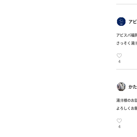
アビ
アビスパ福
さっそく湯
4
かた
湯澤様のお
よろしくお
4