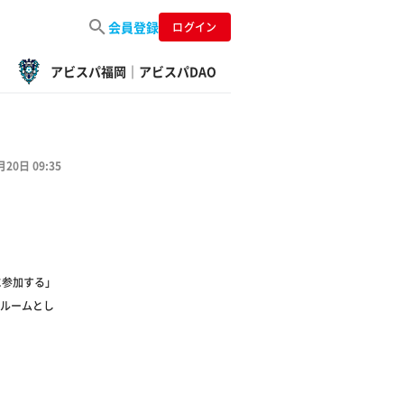
会員登録
ログイン
アビスパ福岡｜アビスパDAO
月20日 09:35
に参加する」
用ルームとし