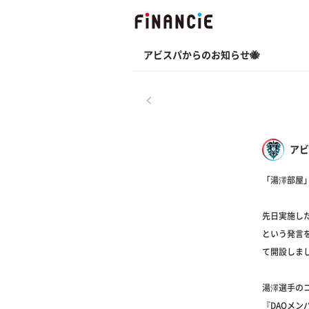
アビスパからのお知らせ🐝
戻る
アビ
「湯澤部屋
先日実施した
という発言
て開設しま
湯澤選手の
『DAOメ