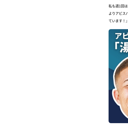
私も週1回
よりアビス
ています！