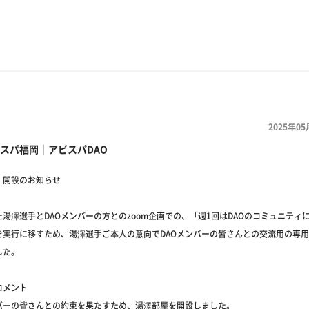
2025年05
スパ福岡｜アビスパDAO
」開設のお知らせ
湯澤選手とDAOメンバーの方とのzoom企画での、「週1回はDAOのコミュニティ
を実行に移すため、湯澤選手ご本人の意向でDAOメンバーの皆さんとの交流用の専
した。
コメント
ンバーの皆さんとの約束を果たすため、湯澤部屋を開設しました。