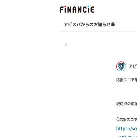
アビスパからのお知らせ🐝
戻る
アビ
応援スコア
現時点の応
👇応援スコ
https://