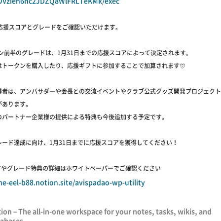
Vzien6nc2JDZQ8WlFRLTeKMk/exec
の応援スコアとグレードをご確認いただけます。
ズン前半のグレードは、1月31日までの応援スコアによって決定されます。
はトークンを購入したり、応援ギフトに参加することで加算されます🎊
得者は、アンバサダーや会長との交流イベントやクラブ公式グッズ開発プロジェクト
があります。
Oのパートナー企業様の提供による特典も今後追加する予定です。
レード達成に向け、1月31日までに応援スコアを獲得してください！
コアやグレード特典の詳細はホワイトペーパーでご確認ください
ine-eel-b88.notion.site/avispadao-wp-utility
ion – The all-in-one workspace for your notes, tasks, wikis, and
abases.