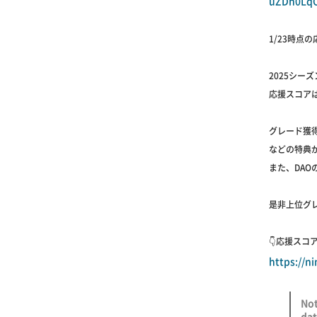
uZDh0LqO
1/23時点
2025シー
応援スコア
グレード獲
などの特典
また、DA
是非上位グ
👇応援ス
https://n
Not
dat