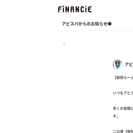
アビスパからのお知らせ🐝
戻る
アビ
【挨拶ルー
いつもアビ
多くの皆様
す。
この度【挨