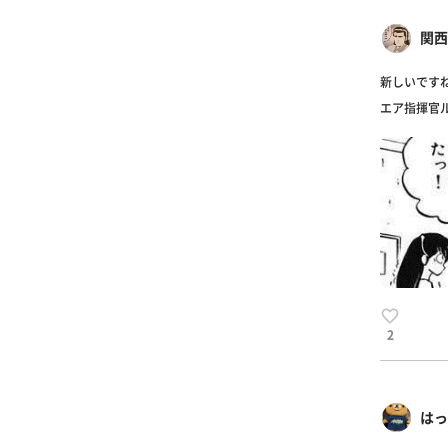
関西
新しいです
エア指揮官
2
はっ