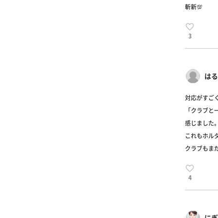
斬新💯
3
はる
対応がすごく
「クラブと
感じました
これもホル
クラブもま
4
にぎ