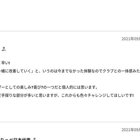
2021年09
早い❗️
一緒に改善していく」と、いうのは今までなかった体験なのでクラブとの一体感みた
。
ダーとしての楽しみ❓喜び❓の一つだと個人的には思います。
だ手探りな部分が多いと思いますが、これからも色々チャレンジしてほしいです❗️
2021年09
りっぺ日本代表