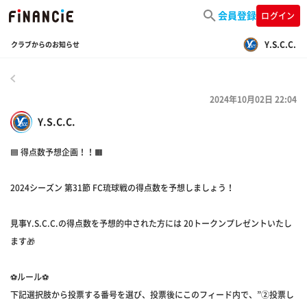
会員登録
ログイン
Y.S.C.C.
クラブからのお知らせ
戻る
2024年10月02日 22:04
Y.S.C.C.
🟦 得点数予想企画！！🟧
2024シーズン 第31節 FC琉球戦の得点数を予想しましょう！
見事Y.S.C.C.の得点数を予想的中された方には 20トークンプレゼントいたし
ます🎁
⚽ルール⚽
下記選択肢から投票する番号を選び、投票後にこのフィード内で、”②投票し