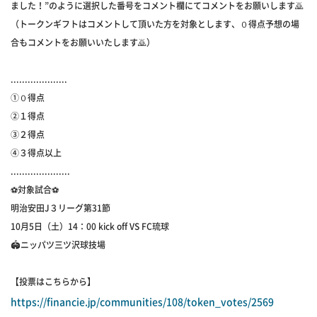
ました！”のように選択した番号をコメント欄にてコメントをお願いします🙇
（トークンギフトはコメントして頂いた方を対象とします、０得点予想の場
合もコメントをお願いいたします🙇）
....................
①０得点
②１得点
③２得点
④３得点以上
.....................
⚽対象試合⚽
明治安田J３リーグ第31節
10月5日（土）14：00 kick off VS FC琉球
🏟ニッパツ三ツ沢球技場
【投票はこちらから】
https://financie.jp/communities/108/token_votes/2569