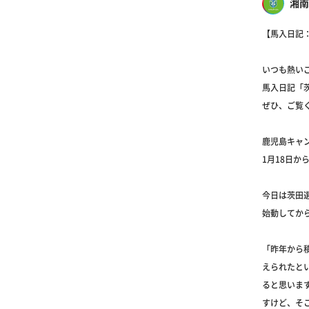
湘南
【馬入日記
いつも熱い
馬入日記「
ぜひ、ご覧く
鹿児島キャ
1月18日
今日は茨田
始動してか
「昨年から
えられたと
ると思いま
すけど、そ