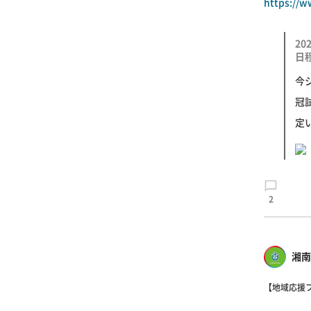
https://w
2
日
今
冠
定
2
湘南
【地域応援