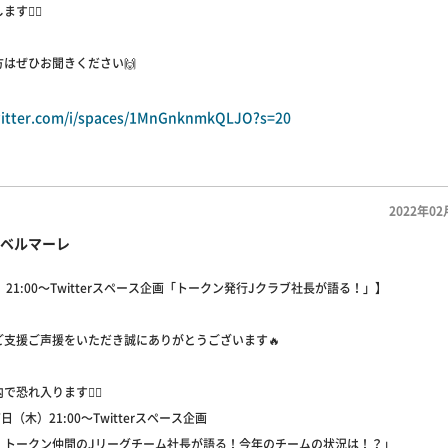
💁‍♂️
はぜひお聞きください🙌
twitter.com/i/spaces/1MnGnknmkQLJO?s=20
2022年02
ベルマーレ
木）21:00～Twitterスペース企画「トークン発行Jクラブ社長が語る！」】
ご支援ご声援をいただき誠にありがとうございます🔥
恐れ入ります🙇‍♂️
日（木）21:00～Twitterスペース企画
 トークン仲間のJリーグチーム社長が語る！今年のチームの状況は！？」