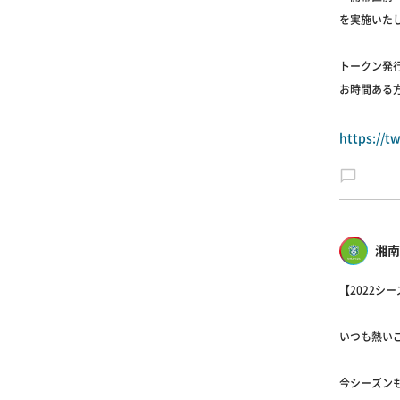
を実施いたし
トークン発
お時間ある方
https://
湘南
【2022シ
いつも熱い
今シーズン