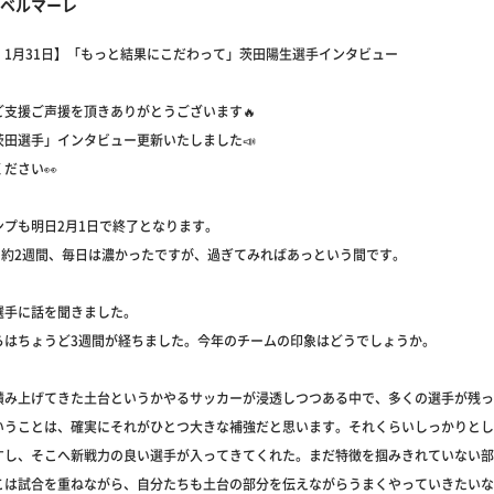
ベルマーレ
：1月31日】「もっと結果にこだわって」茨田陽生選手インタビュー
ご支援ご声援を頂きありがとうございます🔥
茨田選手」インタビュー更新いたしました📣
ださい👀
ンプも明日2月1日で終了となります。
から約2週間、毎日は濃かったですが、過ぎてみればあっという間です。
選手に話を聞きました。
らはちょうど3週間が経ちました。今年のチームの印象はどうでしょうか。
積み上げてきた土台というかやるサッカーが浸透しつつある中で、多くの選手が残っ
いうことは、確実にそれがひとつ大きな補強だと思います。それくらいしっかりとし
すし、そこへ新戦力の良い選手が入ってきてくれた。まだ特徴を掴みきれていない部
こは試合を重ねながら、自分たちも土台の部分を伝えながらうまくやっていきたいな