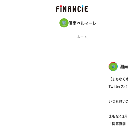
湘南ベルマーレ
ホーム
湘南
【まもなく本
Twitte
いつも熱い
まもなく2月1
「開幕直前