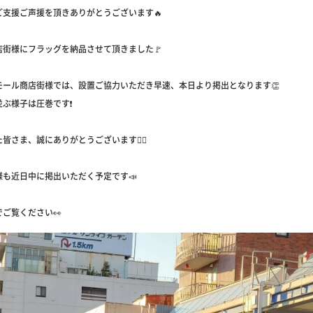
ご支援ご声援を頂きありがとうございます🔥
店街様にフラッグを納品させて頂きました🚩
モール商店街様では、設置ご協力いただき早速、本日より掲出となります👏
ぶ様子は圧巻です❗️
皆さま、誠にありがとうございます🙇‍♂️
様も近日中に掲出いただく予定です📣
ご覧ください👀