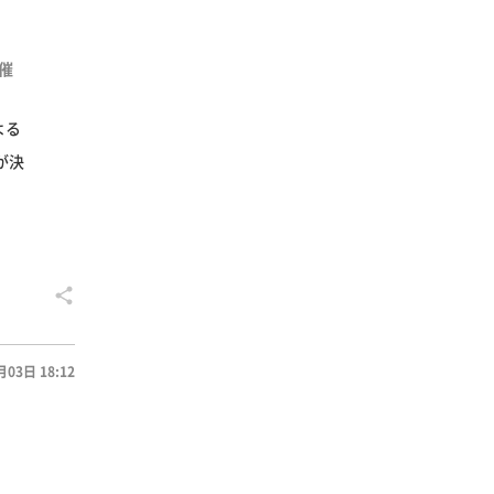
催
よる
が決
月03日 18:12