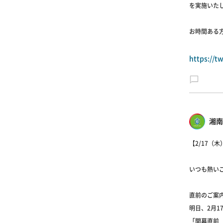
を実施いたします
お時間ある方
https://
湘南
【2/17（
いつも熱い
直前のご案内で
明日、2月17
「開幕直前