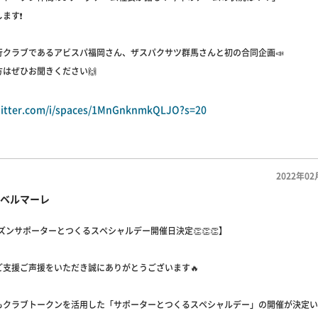
ます❗️
行クラブであるアビスパ福岡さん、ザスパクサツ群馬さんと初の合同企画📣
はぜひお聞きください🙌
twitter.com/i/spaces/1MnGnknmkQLJO?s=20
2022年02
ベルマーレ
ーズンサポーターとつくるスペシャルデー開催日決定👏👏👏】
ご支援ご声援をいただき誠にありがとうございます🔥
もクラブトークンを活用した「サポーターとつくるスペシャルデー」の開催が決定いた