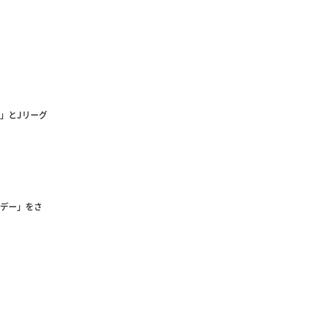
2」とJリーグ
デー」をさ