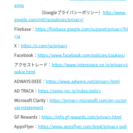
erms
（Googleプライバシーポリシー）
http://www.
google.com/intl/ja/policies/privacy/
Firebase：
https://firebase.google.com/support/privacy?hl
=ja
X：
https://x.com/ja/privacy
Facebook：
https://www.facebook.com/policies/cookies/
アクセストレード：
https://www.interspace.ne.jp/privacy/c
ookie.html
ADWAYS DEEE：
https://www.adways.net/privacy.html
AD TRACK：
https://ceres-inc.jp/index/policy
Microsoft Clarity：
https://privacy.microsoft.com/en-us/pri
vacystatement
GF Rewards：
https://info.gf-rewards.com/privacy.html
AppsFlyer：
https://www.appsflyer.com/legal/privacy-poli