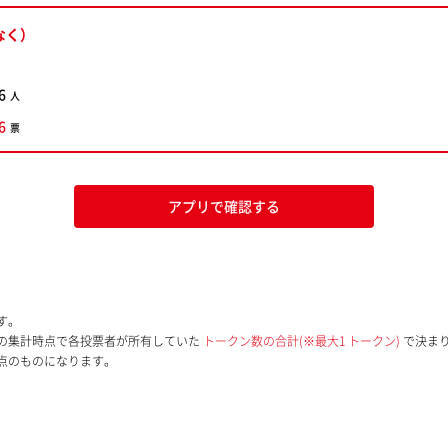
なく）
6
人
6
票
アプリで確認する
す。
の集計時点で各投票者が所有していた
トークン数の合計(※最大1 トークン)
で決ま
点のものになります。