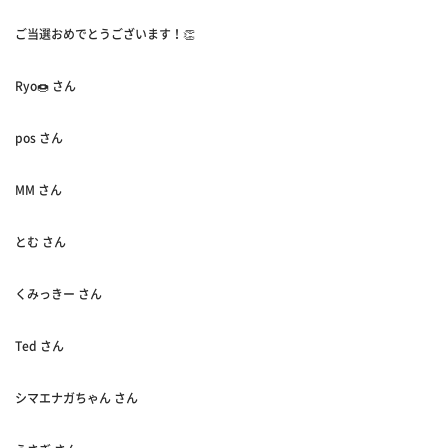
ご当選おめでとうございます！👏
Ryo🍩 さん
pos さん
MM さん
とむ さん
くみっきー さん
Ted さん
シマエナガちゃん さん