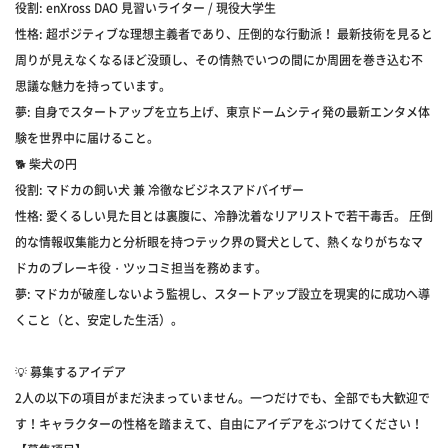
役割: enXross DAO 見習いライター / 現役大学生
性格: 超ポジティブな理想主義者であり、圧倒的な行動派！ 最新技術を見ると
周りが見えなくなるほど没頭し、その情熱でいつの間にか周囲を巻き込む不
思議な魅力を持っています。
夢: 自身でスタートアップを立ち上げ、東京ドームシティ発の最新エンタメ体
験を世界中に届けること。
🐕 柴犬の円
役割: マドカの飼い犬 兼 冷徹なビジネスアドバイザー
性格: 愛くるしい見た目とは裏腹に、冷静沈着なリアリストで若干毒舌。 圧倒
的な情報収集能力と分析眼を持つテック界の賢犬として、熱くなりがちなマ
ドカのブレーキ役・ツッコミ担当を務めます。
夢: マドカが破産しないよう監視し、スタートアップ設立を現実的に成功へ導
くこと（と、安定した生活）。
💡 募集するアイデア
2人の以下の項目がまだ決まっていません。一つだけでも、全部でも大歓迎で
す！キャラクターの性格を踏まえて、自由にアイデアをぶつけてください！