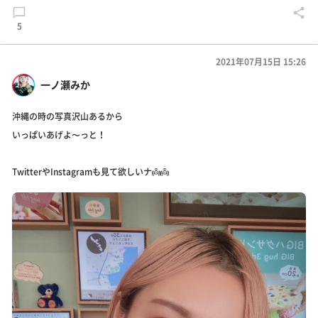
5
2021年07月15日 15:26
一ノ瀬みか
沖縄の時の写真沢山あるから
いっぱいあげよ〜っと！
TwitterやInstagramも見て欲しいナ👼👼