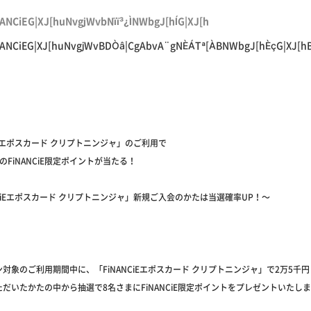
CiEG|XJ[huNvgjWvbNïï³¿ÌNWbgJ[hÍG|XJ[h
CiEG|XJ[huNvgjWvBDÒâ|CgAbvA¨gNÈÁTª[ÀBNWbgJ[hÈçG|XJ[h
CiEエポスカード クリプトニンジャ」のご利用で
のFiNANCiE限定ポイントが当たる！
NCiEエポスカード クリプトニンジャ」新規ご入会のかたは当選確率UP！～
対象のご利用期間中に、「FiNANCiEエポスカード クリプトニンジャ」で2万5千
だいたかたの中から抽選で8名さまにFiNANCiE限定ポイントをプレゼントいたし