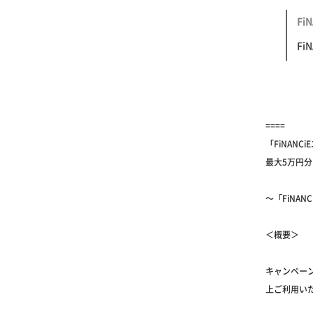
FiNAN
FiNAN
====
「FiNAN
最大5万円分
～「FiNA
＜概要＞
キャンペーン
上ご利用いた