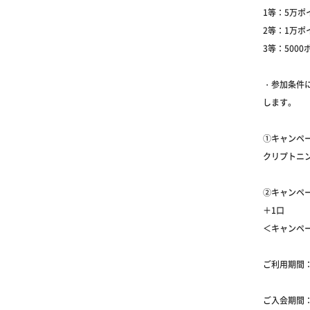
1等：5万ポ
2等：1万ポ
3等：5000
・参加条件
します。
①キャンペー
クリプトニ
②キャンペー
＋1口
＜キャンペ
ご利用期間：
ご入会期間：