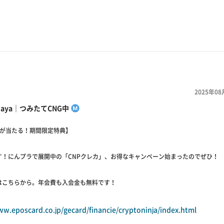
2025年08
ehaya｜つみたてCNG中
円が当たる！期間限定特典】
す！にんプラで展開中の「CNPクレカ」、お得なキャンペーン始まったのでぜひ！
はこちらから。年会費も入会金も無料です！
ww.eposcard.co.jp/gecard/financie/cryptoninja/index.html