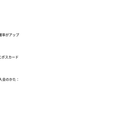
確率がアップ
エポスカード
ご入会のかた：