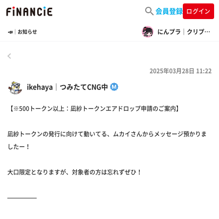
会員登録
ログイン
にんプラ｜クリプトニンジャ
📣｜お知らせ
戻る
2025年03月28日 11:22
ikehaya｜つみたてCNG中
【※500トークン以上：凪紗トークンエアドロップ申請のご案内】
凪紗トークンの発行に向けて動いてる、ムカイさんからメッセージ預かりま
したー！
大口限定となりますが、対象者の方は忘れずぜひ！
—————