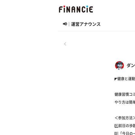
📢｜運営アナウンス
戻る
ダン
◤健康と運動
健康習慣コ
やり方は簡
＜参加方法
1️⃣前日の
2️⃣「今日