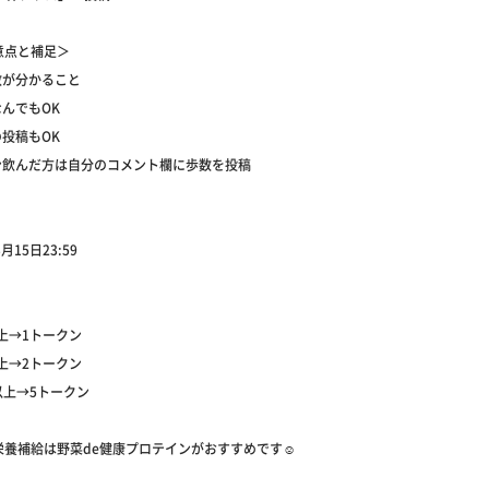
意点と補足＞
数が分かること
んでもOK
投稿もOK
ン飲んだ方は自分のコメント欄に歩数を投稿
月15日23:59
以上→1トークン
以上→2トークン
歩以上→5トークン
養補給は野菜de健康プロテインがおすすめです☺️