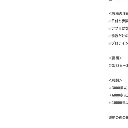
＜投稿の注
✅日付と歩
✅アプリはな
✅歩数だけの
✅プロテイ
＜期間＞
⏰3月3日〜3
＜報酬＞
🧎3000歩
🚶6000歩
🏃10000
運動の後の栄