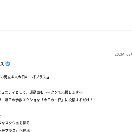
2026年03
ス
の両立🍵🏃今日の一杯プラス◢
ミュニティとして、運動面もトークンで応援します📣
単！毎日の歩数スクショを「今日の一杯」に投稿するだけ！！
＞
歩数をスクショを撮る
の一杯プラス」へ投稿