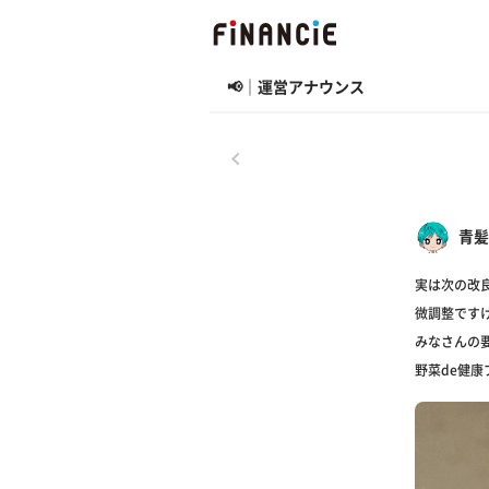
📢｜運営アナウンス
戻る
青髪
実は次の改
微調整です
みなさんの
野菜de健