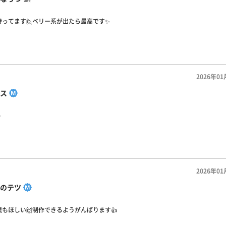
ってます🙋ベリー系が出たら最高です✨️
2026年01
ス
✨
2026年01
のテツ
もほしい🙌制作できるようがんばります👍