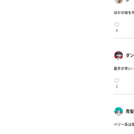
ほかの味を待
4
ダン
着手が早い
2
青髪
ベリー系は僕