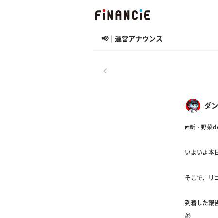
📢｜運営アナウンス
戻る
ダン
◤新・野菜
いよいよ本
そこで、リ
到着した報告
🎁