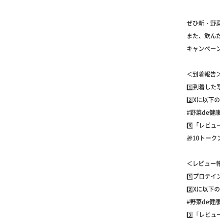
ぜひ新・野菜
また、飲ん
キャンペー
＜到着報告
1️⃣到着し
2️⃣Xに以
#野菜de健
3️⃣「レビ
🎁10トーク
＜レビュー
1️⃣プロテ
2️⃣Xに以
#野菜de健
3️⃣「レビ