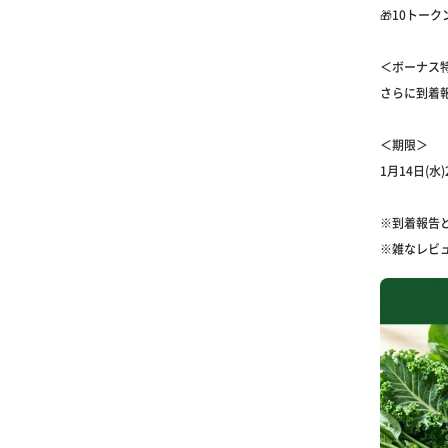
🎁10トーク
＜ボーナス
さらに到着
＜期限＞
1月14日(水)
※到着報告
※雑なレビ