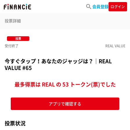
会員登録
ログイン
投票詳細
投票
受付終了
REAL VALUE
今すぐタップ！あなたのジャッジは？｜REAL
VALUE #65
最多得票は REAL の 53 トークン(票)でした
アプリで確認する
投票状況