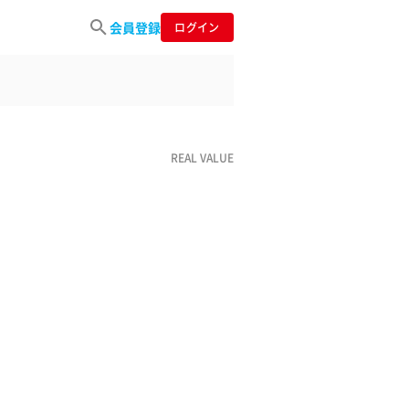
会員登録
ログイン
REAL VALUE