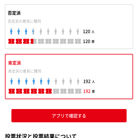
否定派
否定派の意見に賛同
120
人
120
票
肯定派
肯定派の意見に賛同
192
人
192
票
アプリで確認する
投票状況と投票結果について