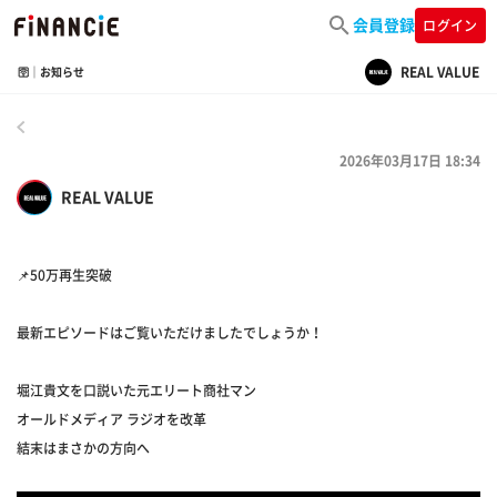
会員登録
ログイン
REAL VALUE
🛜｜お知らせ
戻る
2026年03月17日 18:34
REAL VALUE
📌50万再生突破
最新エピソードはご覧いただけましたでしょうか！
堀江貴文を口説いた元エリート商社マン
オールドメディア ラジオを改革
結末はまさかの方向へ