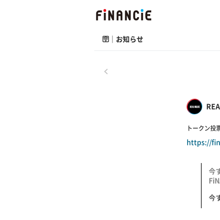
🛜｜お知らせ
戻る
REA
トークン投票
https://f
今す
Fi
今す