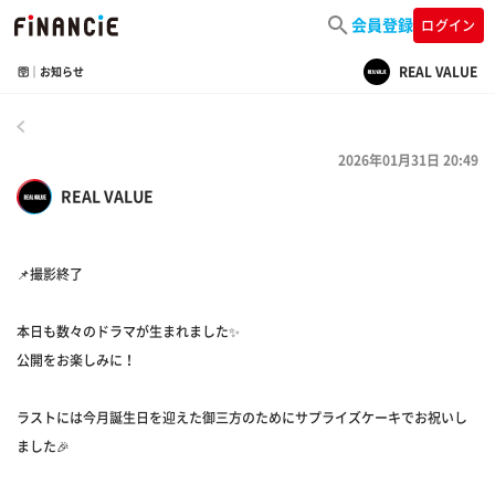
会員登録
ログイン
REAL VALUE
🛜｜お知らせ
戻る
2026年01月31日 20:49
REAL VALUE
📌撮影終了
本日も数々のドラマが生まれました✨
公開をお楽しみに！
ラストには今月誕生日を迎えた御三方のためにサプライズケーキでお祝いし
ました🎉