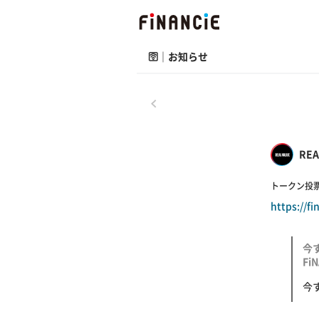
🛜｜お知らせ
戻る
REA
トークン投票
https://f
今す
Fi
今す