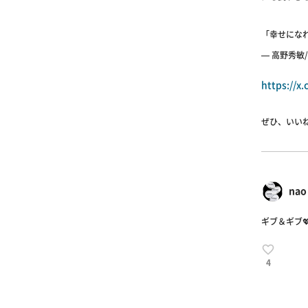
「幸せにな
— 高野秀敏/
https://x
ぜひ、いいね
nao
ギブ＆ギブ
4