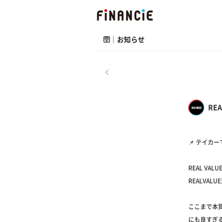
🛜｜お知らせ
戻る
REA
📌 テイカ
REAL V
REALVA
ここまで本質
にも良すぎ