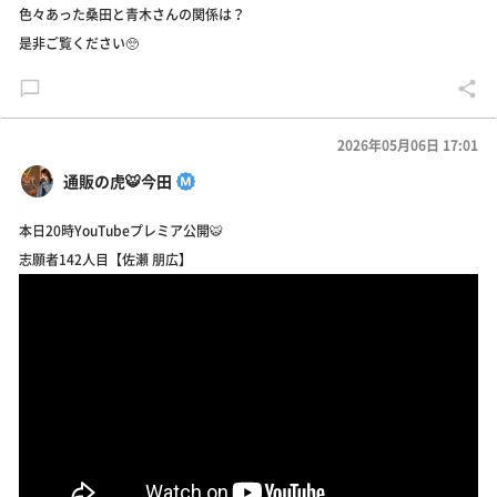
色々あった桑田と青木さんの関係は？
是非ご覧ください🥺
2026年05月06日 17:01
通販の虎🐯今田
本日20時YouTubeプレミア公開🐯
志願者142人目【佐瀬 朋広】