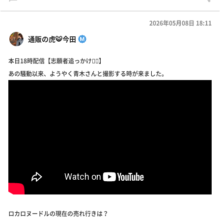
2026年05月08日 18:11
通販の虎🐯今田
本日18時配信【志願者追っかけ🏃‍♂️】
あの騒動以来、ようやく青木さんと撮影する時が来ました。
ロカロヌードルの現在の売れ行きは？