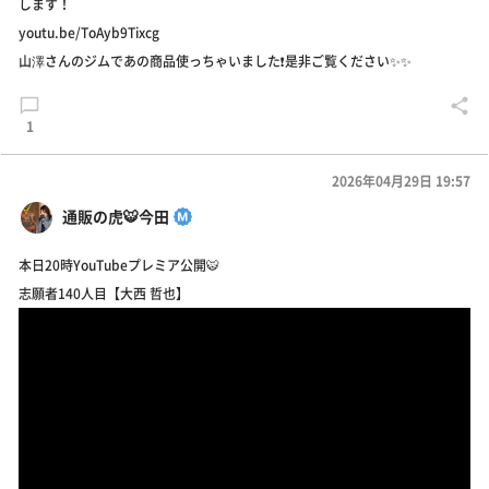
します！
youtu.be/ToAyb9Tixcg
山澤さんのジムであの商品使っちゃいました❗️是非ご覧ください✨✨
1
2026年04月29日 19:57
通販の虎🐯今田
本日20時YouTubeプレミア公開🐯
志願者140人目【大西 哲也】