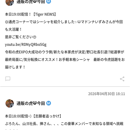
通販の虎🐯今田
本日19:00配信！【Tiger NEWS】
🟡通虎コーナーではシーシャを紹介しました✨🐯マドンナいずみさんが今回
も大活躍！
是非ご覧ください😍
youtu.be/RDNyQRbo5Gg
令和の虎EXPO大成功のウラ側/新たな本家虎が決定/野口社長引退!?総選挙が
最終局面に/気分転換にオススメ！お手軽本格シーシャ 最新の令虎話題をお
届けします！
2026年04月30日 18:11
通販の虎🐯今田
本日18:00配信💨【志願者追っかけ】
ぷろたん、山澤社長、捧さん、、、この豪華メンバーで未知なる領域へ挑戦