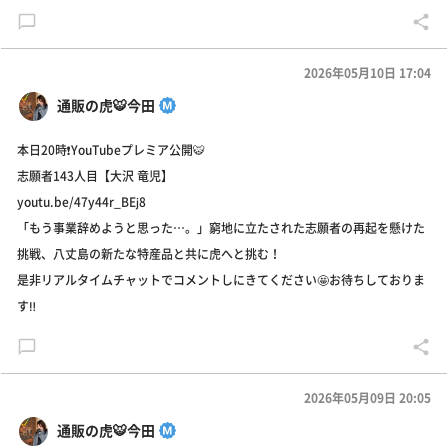
2026年05月10日 17:04
通販の虎🐯今田
本日20時❗️YouTubeプレミア公開🐯
志願者143人目【大沢 竜児】
youtu.be/47y44r_BEj8
「もう事業辞めようと思った…。」窮地に立たされた志願者の再起を懸けた
挑戦、八丈島の新たな特産品と共に虎へと挑む！
是非リアルタイムチャットでコメントしにきてください🤩お待ちしておりま
す‼️
2026年05月09日 20:05
通販の虎🐯今田