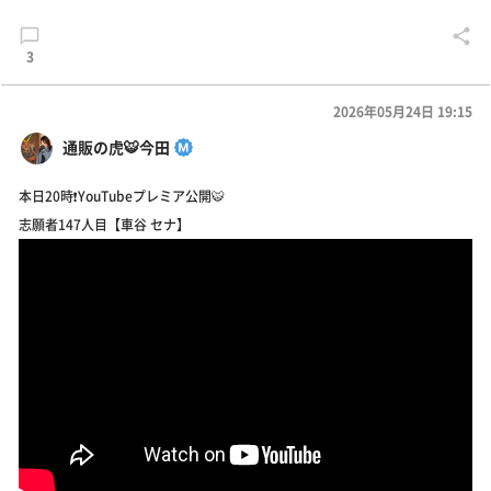
3
2026年05月24日 19:15
通販の虎🐯今田
本日20時❗️YouTubeプレミア公開🐯
志願者147人目【車谷 セナ】