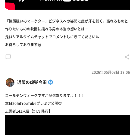
「情弱狙いのマーケター」ビジネスへの姿勢に虎が牙を剥く。売れるものと
作りたいものの狭間に揺れる男の本当の想いとは…
是非リアルタイムチャットでコメントしにきてください📝
お待ちしております🙌
2026年05月03日 17:06
通販の虎🐯今田
ゴールデンウィークですが配信ありますよ！！！
本日20時❗️YouTubeプレミア公開🐯
志願者141人目【㓛刀 隆行】