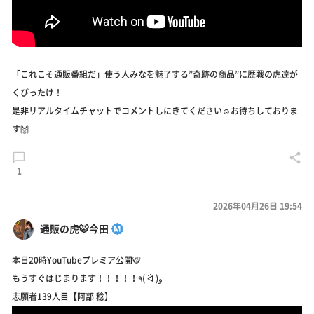
「これこそ通販番組だ」使う人みなを魅了する”奇跡の商品”に歴戦の虎達が
くびったけ！
是非リアルタイムチャットでコメントしにきてください☺️お待ちしておりま
す🙌
1
2026年04月26日 19:54
通販の虎🐯今田
本日20時YouTubeプレミア公開🐯
もうすぐはじまります！！！！！٩( ᐛ )و
志願者139人目【阿部 稔】