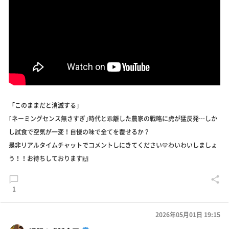
「このままだと消滅する｣
｢ネーミングセンス無さすぎ｣時代と乖離した農家の戦略に虎が猛反発…しか
し試食で空気が一変！自慢の味で全てを覆せるか？
是非リアルタイムチャットでコメントしにきてください💛わいわいしましょ
う！！お待ちしております🙌
1
2026年05月01日 19:15