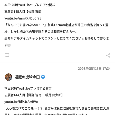
本日❗️20時YouTube✨プレミア公開🐯
志願者145人目【佐藤 市郎】
youtu.be/mmRXN5vCr7E
「なんでそれ言わないの！？」創業132年の老舗店が珠玉の商品を持って登
場、しかし虎たちの審美眼がその違和感を捉える…。
是非リアルタイムチャットでコメントしにきてください☺️お待ちしておりま
す🙌
2026年05月13日 17:34
通販の虎🐯今田
本日20時YouTubeプレミア公開🐯
志願者144人目【野副 智徳・ 帆足 凛太郎】
youtu.be/BiMJrAzrBVo
｢えっ塩だけでこの味…！？｣名店が改良に改良を重ねた商品の美味さに大満