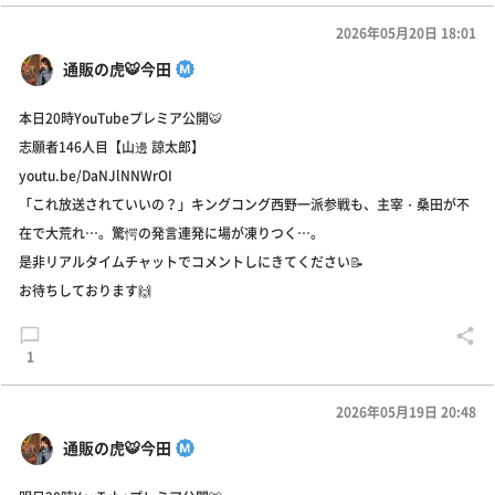
2026年05月20日 18:01
通販の虎🐯今田
本日20時YouTubeプレミア公開🐯
志願者146人目【山邊 諒太郎】
youtu.be/DaNJlNNWrOI
「これ放送されていいの？」キングコング西野一派参戦も、主宰・桑田が不
在で大荒れ…。驚愕の発言連発に場が凍りつく…。
是非リアルタイムチャットでコメントしにきてください📝
お待ちしております🙌
1
2026年05月19日 20:48
通販の虎🐯今田