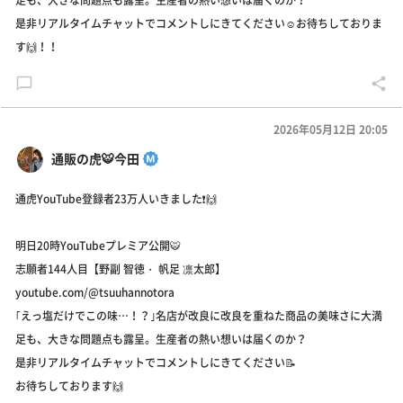
足も、大きな問題点も露呈。生産者の熱い想いは届くのか？
是非リアルタイムチャットでコメントしにきてください☺️お待ちしておりま
す🙌！！
2026年05月12日 20:05
通販の虎🐯今田
通虎YouTube登録者23万人いきました❗️🙌
明日20時YouTubeプレミア公開🐯
志願者144人目【野副 智徳・ 帆足 凛太郎】
youtube.com/@tsuuhannotora
｢えっ塩だけでこの味…！？｣名店が改良に改良を重ねた商品の美味さに大満
足も、大きな問題点も露呈。生産者の熱い想いは届くのか？
是非リアルタイムチャットでコメントしにきてください📝
お待ちしております🙌