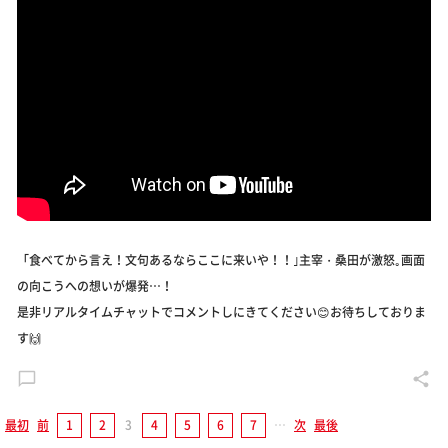
「食べてから言え！文句あるならここに来いや！！｣主宰・桑田が激怒｡画面
の向こうへの想いが爆発…！
是非リアルタイムチャットでコメントしにきてください😊お待ちしておりま
す🙌
最初
前
1
2
3
4
5
6
7
…
次
最後