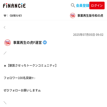
会員登録
ログイン
事業再生版令和の虎
🐯｜《お知らせ》
戻る
2025年07月05日 09:02
事業再生の虎F運営
／
🔥【獣医させっちトークンコミュニティ】
フォロワー100名突破‼️✨
ぜひフォローお願いします🙏
＼