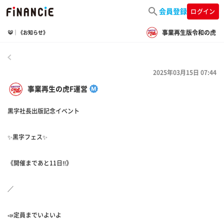
会員登録
ログイン
事業再生版令和の虎
🐯｜《お知らせ》
戻る
2025年03月15日 07:44
事業再生の虎F運営
黒字社長出版記念イベント
✨黒字フェス✨
《開催まであと11日‼️》
／
📣定員までいよいよ