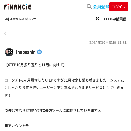
会員登録
ログイン
XTEP@稲葉信
📣 | 運営からのお知らせ
戻る
2024年10月31日 19:31
inabashin
【XTEP10月振り返りと11月に向けて】
ローンチ1-2ヶ月爆増したXTEPですが11月は少し落ち着きました！システム
にしっかり投資を行いユーザーに更に喜んでもらえるサービスにしていきま
す！
"X伸ばすならXTEP"必ずX最強ツールに成長させていきます🔥
■アカウント数