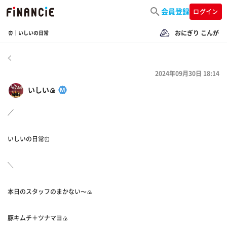
会員登録
ログイン
おにぎり こんが
⏰｜いしいの日常
戻る
2024年09月30日 18:14
いしい🍙
／
いしいの日常⏰
＼
本日のスタッフのまかない〜🍙
豚キムチ＋ツナマヨ🍙