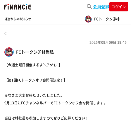
会員登録
ログイン
FCトークン＠林尚弘
運営からのお知らせ
戻る
2025年09月09日 19:45
FCトークン＠林尚弘
【今週土曜日開催するよ＼(^o^)／】
【第1回FCトークンオフ会開催決定！】
みなさま大変お待たせいたしました。
9月13日にFCチャンネルバーでFCトークンオフ会を開催します。
当日は林社長も参加しますのでぜひご応募ください！