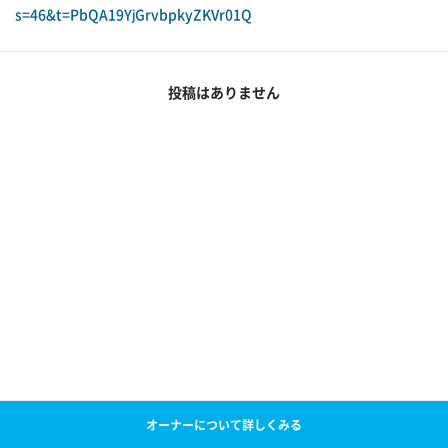
s=46&t=PbQA19YjGrvbpkyZKVr01Q
投稿はありません
オーナーについて詳しくみる