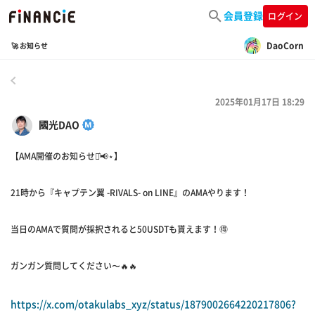
会員登録
ログイン
DaoCorn
🚀 お知らせ
戻る
2025年01月17日 18:29
國光DAO
【AMA開催のお知らせ⋆͛📢⋆】
21時から『キャプテン翼 -RIVALS- on LINE』のAMAやります！
当日のAMAで質問が採択されると50USDTも貰えます！🉐
ガンガン質問してください〜🔥🔥
https://x.com/otakulabs_xyz/status/1879002664220217806?