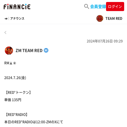
会員登録
ログイン
TEAM RED
📣｜アナウンス
戻る
2024年07月26日 09:29
ZM TEAM RED
RM🗼☀️
2024.7.26(金)
【RED°トークン】
単価 135円
【RED°RADIO】
本日のRED°RADIOは12:00-ZMのXにて