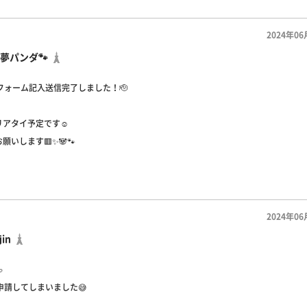
2024年06
音夢パンダ🐾
請フォーム記入送信完了しました！🫡
リアタイ予定です☺️
願いします🟥✨🐼🐾
2024年06
jin

申請してしまいました😅