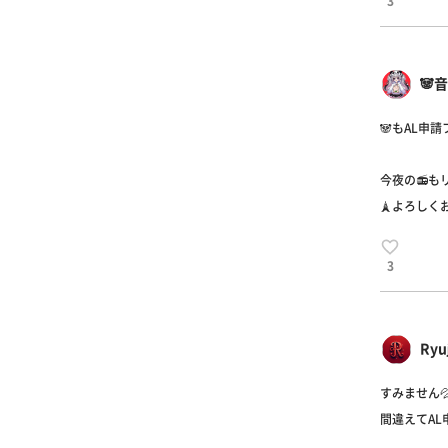
3
🐼
🐼もAL申
今夜の📻も
🗼よろしくお
3
Ryu
すみません
間違えてAL