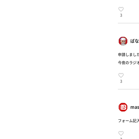
3
ばな
申請しました
今夜のラジオ
3
mas
フォーム記