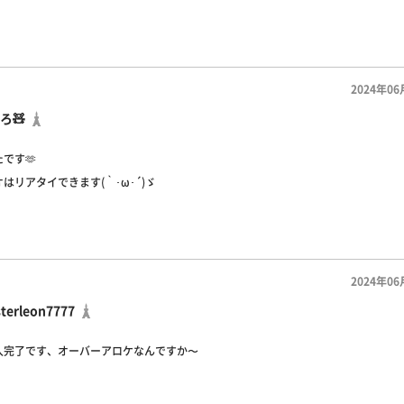
2024年06
ろ🧸
です🫶
はリアタイできます(｀･ω･´)ゞ
2024年06
terleon7777
入完了です、オーバーアロケなんですか〜