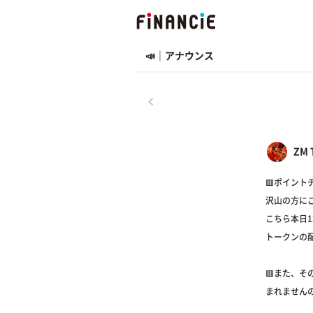
📣｜アナウンス
戻る
ZM 
🟥ポイント
沢山の方にご
こちら本日
トークンの
🟥また、
まれませんの