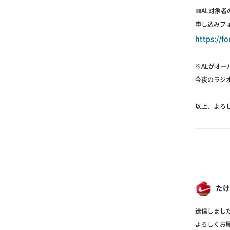
🟥AL対象
申し込みフ
https://f
※ALがオ
今夜のラジ
以上、よろ
たけ
送信しました
よろしくお願