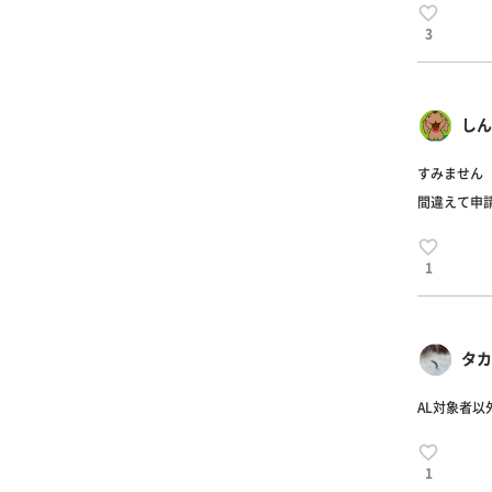
3
しんい
すみません
間違えて申請
1
タカ
AL対象者
1