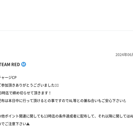
2024年06
TEAM RED
チャージCP
参加頂きありがとうございました🙇‍♂️
13時迄で締め切らせて頂きます！
配布は本日中に行って頂けるとの事ですのでAL等との兼ね合いもご安心下さい💪
その他ポイント関連に関しても13時迄の条件達成者に配布して、それ以降に関してはA
でご注意下さい⚠️