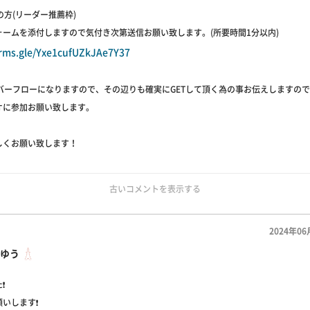
者の方(リーダー推薦枠)
ォームを添付しますので気付き次第送信お願い致します。(所要時間1分以内)
orms.gle/Yxe1cufUZkJAe7Y37
ーバーフローになりますので、その辺りも確実にGETして頂く為の事お伝えしますの
オに参加お願い致します。
しくお願い致します！
古いコメントを表示する
2024年06
ゆう
❗
いします❗