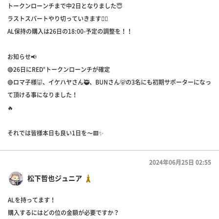
トークンローンチまで中2日となりました😇
ラストスパートやり切っていきます🏋️‍♂️
AL保持の購入は26日の18:00-予定の調整を！！
お知らせ📢
🔴26日にRED°トークンローンチが確定
🔴ロマ子様🐷、イケハヤさん🥷、BUNさん🐻の3名にも初期サポーターになっ
て頂ける事になりました！
🔥
それでは皆様本日も良い1日を〜🟥✨
2024年06月25日 02:55
松下哲也ジュニア
ALを持ってます！
購入するにはどの位の金額が必要ですか？