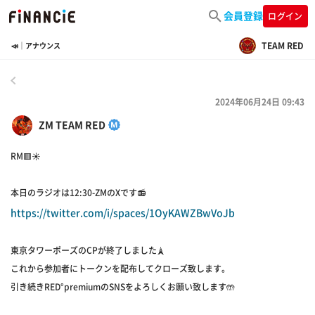
会員登録
ログイン
TEAM RED
📣｜アナウンス
戻る
2024年06月24日 09:43
ZM TEAM RED
RM🟥☀️
本日のラジオは12:30-ZMのXです📻
https://twitter.com/i/spaces/1OyKAWZBwVoJb
東京タワーポーズのCPが終了しました🗼
これから参加者にトークンを配布してクローズ致します。
引き続きRED°premiumのSNSをよろしくお願い致します🤲