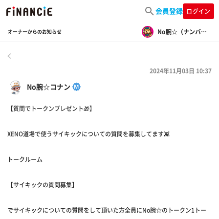
会員登録
ログイン
No腕☆（ナンバーワン）
オーナーからのお知らせ
戻る
2024年11月03日 10:37
No腕☆コナン
【質問でトークンプレゼント🎁】
XENO道場で使うサイキックについての質問を募集してます👾
トークルーム
【サイキックの質問募集】
でサイキックについての質問をして頂いた方全員にNo腕☆のトークン1トー