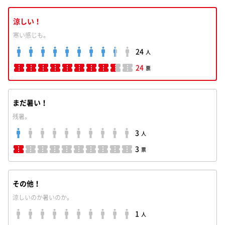
涼しい！
寒い感じも。
24
人
24
票
まだ暑い！
残暑。
3
人
3
票
その他！
涼しいのか暑いのか。
1
人