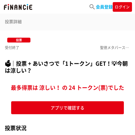
会員登録
ログイン
投票詳細
投票
受付終了
聖徳メタバース学園project
🗳｜投票 + あいさつで「1トークン」GET！💡今朝
は涼しい？
最多得票は 涼しい！ の 24 トークン(票)でした
アプリで確認する
投票状況