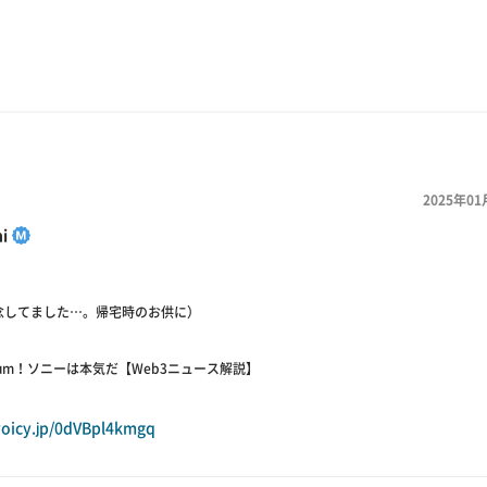
2025年01
i
念してました…。帰宅時のお供に）
Soneium！ソニーは本気だ【Web3ニュース解説】
.voicy.jp/0dVBpl4kmgq