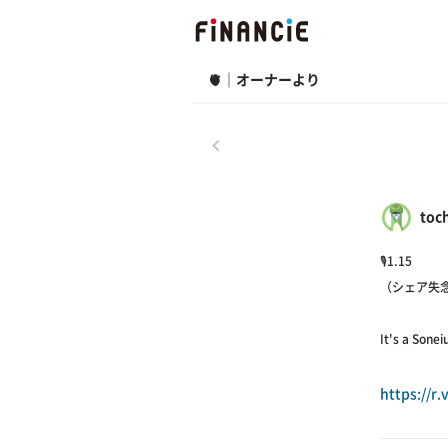
🫀｜オーナーより
戻る
toch
🎙1.15
（シェア失
It's a 
https://r