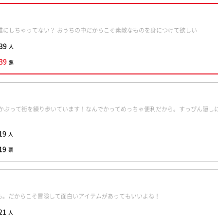
雑にしちゃってない？ おうちの中だからこそ素敵なものを身につけて欲しい
39
人
39
票
をかぶって街を練り歩いています！なんでかってめっちゃ便利だから。すっぴん隠し
19
人
19
票
も。だからこそ冒険して面白いアイテムがあってもいいよね！
21
人