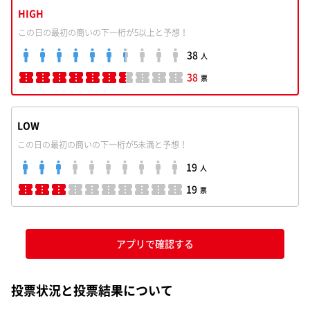
HIGH
この日の最初の商いの下一桁が5以上と予想！
38
人
38
票
LOW
この日の最初の商いの下一桁が5未満と予想！
19
人
19
票
アプリで確認する
投票状況と投票結果について