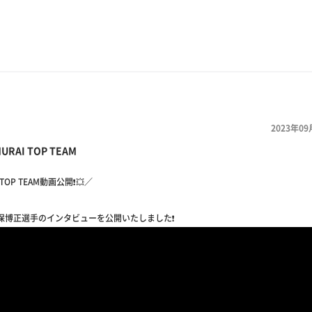
2023年09
URAI TOP TEAM
 TOP TEAM動画公開❗️💥／
保博正選手のインタビューを公開いたしました❗️